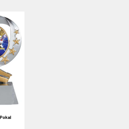
 Pokal
ot