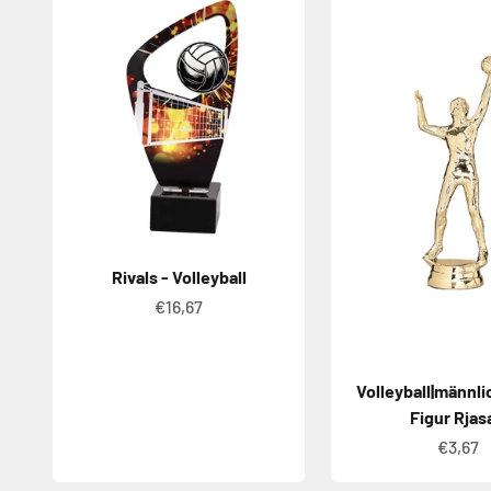
Rivals - Volleyball
Angebot
€16,67
Volleyball|männli
Figur Rjas
Angeb
€3,67