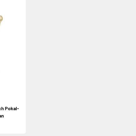
Zurück
ch Pokal-
an
ot