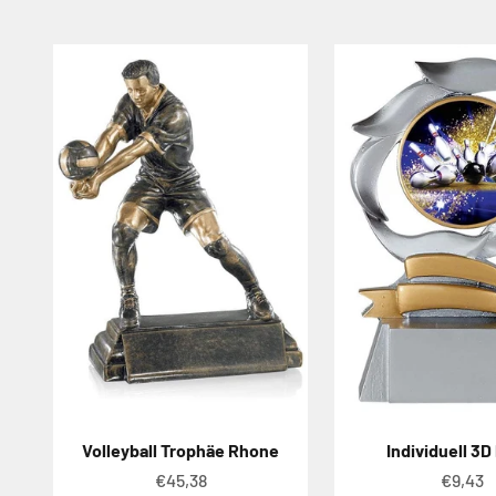
Volleyball Trophäe Rhone
Individuell 3D
Angebot
Angeb
€45,38
€9,43