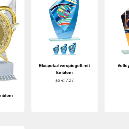
Glaspokal verspiegelt mit
Volle
Emblem
Angebot
ab €17,27
Emblem
ot
RIVALS
Jetzt ansehen