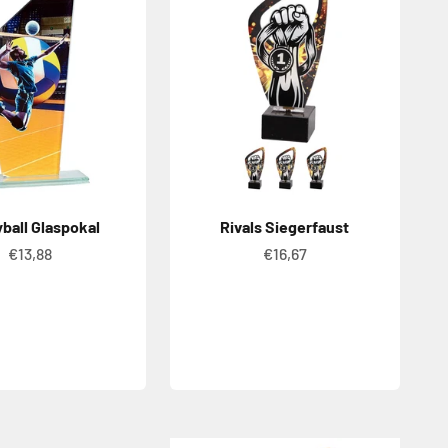
yball Glaspokal
Rivals Siegerfaust
Angebot
Angebot
€13,88
€16,67