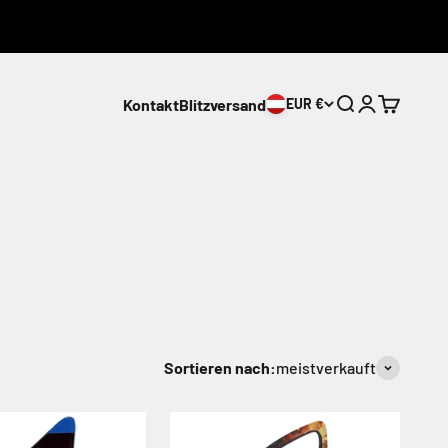
Kontakt
Blitzversand
EUR €
Suche
Anmelden
Warenkor
leyball Pokalen findest du aber auch
Volleyball
Sortieren nach:
meistverkauft