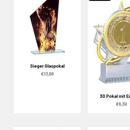
Sieger Glaspokal
Angebot
€13,88
3D Pokal mit 
Angeb
€6,39