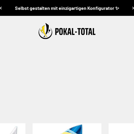
Selbst gestalten mit einzigartigen Konfigurator ✨
Pokal-Total
Sortiment an
Volleyball Pokale
für deine Veranstaltung. Außer Vol
lassen sich Kinderleicht mit unserem Konfigurator gestalten.
fen!